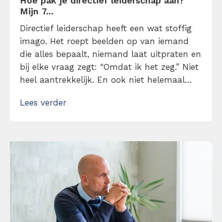
Hoe pak je directief leiderschap aan?
Mijn 7...
Directief leiderschap heeft een wat stoffig
imago. Het roept beelden op van iemand
die alles bepaalt, niemand laat uitpraten en
bij elke vraag zegt: “Omdat ik het zeg.” Niet
heel aantrekkelijk. En ook niet helemaal
terecht. In werkelijkheid draait directief
Lees verder
leiderschap niet om macht, maar om
duidelijkheid. Lees hier mijn 7 tips over hoe
je directief leiderschap kunt toepassen
zonder […]