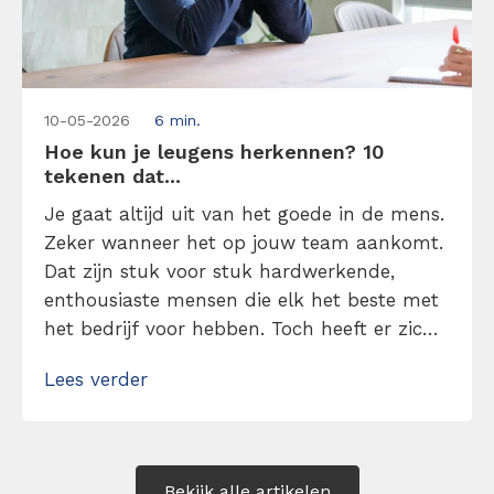
10-05-2026
6 min.
Hoe kun je leugens herkennen? 10
tekenen dat...
Je gaat altijd uit van het goede in de mens.
Zeker wanneer het op jouw team aankomt.
Dat zijn stuk voor stuk hardwerkende,
enthousiaste mensen die elk het beste met
het bedrijf voor hebben. Toch heeft er zich
een narigheid voorgedaan. Iets kleins
Lees verder
eigenlijk, maar doordat een collega de
waarheid verzwijgt wordt het probleem
groter dan wat het zou moeten […]
Bekijk alle artikelen