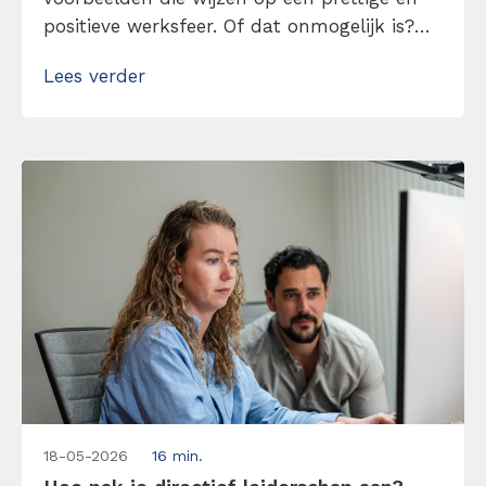
positieve werksfeer. Of dat onmogelijk is?
Absoluut niet. Het begint allemaal bij een
Lees verder
leidinggevende die positiviteit brengt en ik
ga je vertellen hoe je dat aanpakt. Zorg met
mijn tips voor een positieve werkcultuur!
18-05-2026
16 min.