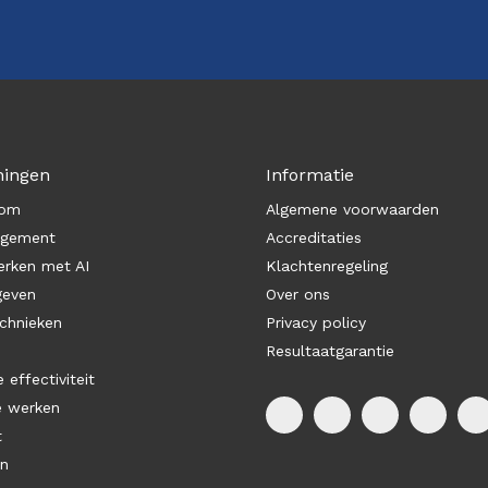
ningen
Informatie
com
Algemene voorwaarden
agement
Accreditaties
rken met AI
Klachtenregeling
geven
Over ons
chnieken
Privacy policy
Resultaatgarantie
 effectiviteit
e werken
t
en