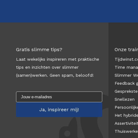
Gratis slimme tips?
Onze trai
Laat wekelijks inspireren met praktische
Tijdwinst.
tips en inzichten over slimmer
Time man
(samen)werken. Geen spam, beloofd!
Slimmer We
Feedback 
Gesprekste
Snellezen
Persoonlijke
Het hybrid
Assertivitei
Thuiswerk