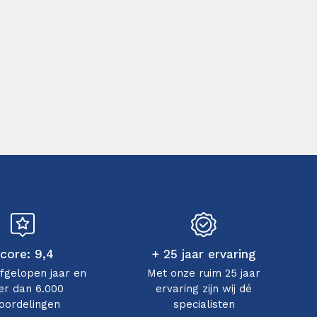
core: 9,4
+ 25 jaar ervaring
afgelopen jaar en
Met onze ruim 25 jaar
r dan 6.000
ervaring zijn wij dé
oordelingen
specialisten