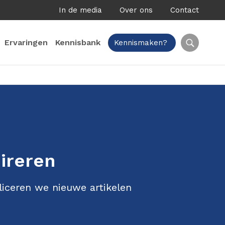
In de media
Over ons
Contact
Ervaringen
Kennisbank
Kennismaken?
pireren
liceren we nieuwe artikelen