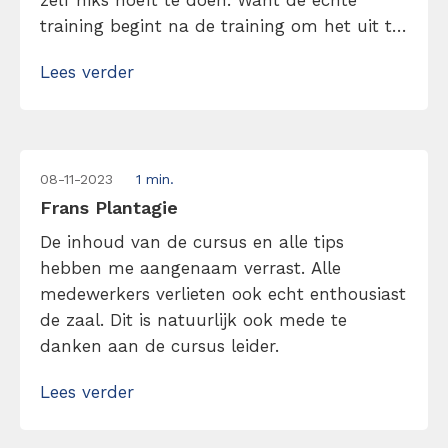
zelf niks hoeft te doen. Want de echte
training begint na de training om het uit te
werken in je dagelijkse leven. En natuurlijk
Lees verder
de tijd gunnen om het te laten werken.
Daarom een geslaagde training
08-11-2023
1 min.
Frans Plantagie
De inhoud van de cursus en alle tips
hebben me aangenaam verrast. Alle
medewerkers verlieten ook echt enthousiast
de zaal. Dit is natuurlijk ook mede te
danken aan de cursus leider.
Lees verder