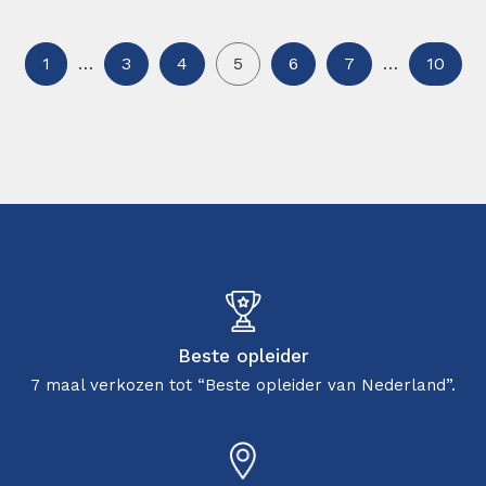
1
…
3
4
5
6
7
…
10
Beste opleider
7 maal verkozen tot “Beste opleider van Nederland”.