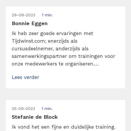
29-09-2023
1 min.
Bonnie Eggen
Ik heb zeer goede ervaringen met
Tijdwinst.com; enerzijds als
cursusdeelnemer, anderzijds als
samenwerkingspartner om trainingen voor
onze medewerkers te organiseren.
Inhoudelijk sterk, goede en duidelijke
Lees verder
instructies vooraf en achteraf, hand-outs
die beschikbaar gesteld worden en tutorials
om het een en ander nogmaals te bekijken.
Ook is de mogelijkheid om een training
25-09-2023
1 min.
(bijna) kosteloos nogmaals te volgen erg
Stefanie de Block
prettig.
Ik vond het een fijne en duidelijke training.