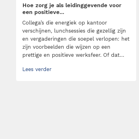
Hoe zorg je als leidinggevende voor
een positieve...
Collega’s die energiek op kantoor
verschijnen, lunchsessies die gezellig zijn
en vergaderingen die soepel verlopen: het
zijn voorbeelden die wijzen op een
prettige en positieve werksfeer. Of dat
onmogelijk is? Absoluut niet. Het begint
Lees verder
allemaal bij een leidinggevende die
positiviteit brengt en ik ga je vertellen
hoe je dat aanpakt. Zorg met mijn tips
voor een positieve werkcultuur!