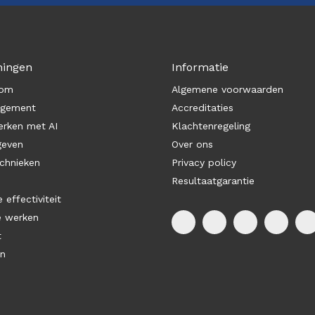
ningen
Informatie
com
Algemene voorwaarden
agement
Accreditaties
rken met AI
Klachtenregeling
geven
Over ons
chnieken
Privacy policy
Resultaatgarantie
 effectiviteit
e werken
t
en