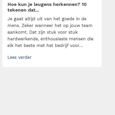
Hoe kun je leugens herkennen? 10
tekenen dat...
Je gaat altijd uit van het goede in de
mens. Zeker wanneer het op jouw team
aankomt. Dat zijn stuk voor stuk
hardwerkende, enthousiaste mensen die
elk het beste met het bedrijf voor
hebben. Toch heeft er zich een narigheid
Lees verder
voorgedaan. Iets kleins eigenlijk, maar
doordat een collega de waarheid
verzwijgt wordt het probleem groter dan
wat het zou moeten […]