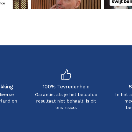
ekking
100% Tevredenheid
S
diverse
Garantie: als je het beloofde
In het 
rland en
resultaat niet behaalt, is dit
mee
ons risico.
be