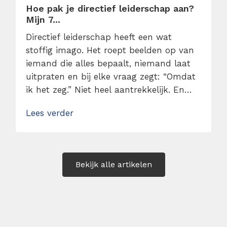
Hoe pak je directief leiderschap aan?
Mijn 7...
Directief leiderschap heeft een wat
stoffig imago. Het roept beelden op van
iemand die alles bepaalt, niemand laat
uitpraten en bij elke vraag zegt: “Omdat
ik het zeg.” Niet heel aantrekkelijk. En
ook niet helemaal terecht. In
Lees verder
werkelijkheid draait directief leiderschap
niet om macht, maar om duidelijkheid.
Lees hier mijn 7 tips over hoe je directief
leiderschap kunt toepassen zonder […]
Bekijk alle artikelen