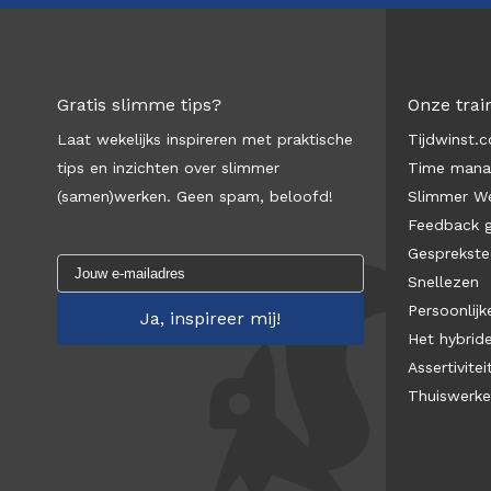
Gratis slimme tips?
Onze trai
Laat wekelijks inspireren met praktische
Tijdwinst.
tips en inzichten over slimmer
Time man
(samen)werken. Geen spam, beloofd!
Slimmer We
Feedback 
Gesprekste
Snellezen
Persoonlijke
Het hybrid
Assertivitei
Thuiswerk