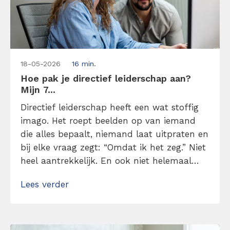
18-05-2026
16 min.
Hoe pak je directief leiderschap aan?
Mijn 7...
Directief leiderschap heeft een wat stoffig
imago. Het roept beelden op van iemand
die alles bepaalt, niemand laat uitpraten en
bij elke vraag zegt: “Omdat ik het zeg.” Niet
heel aantrekkelijk. En ook niet helemaal
terecht. In werkelijkheid draait directief
Lees verder
leiderschap niet om macht, maar om
duidelijkheid. Lees hier mijn 7 tips over hoe
je directief leiderschap kunt toepassen
zonder […]