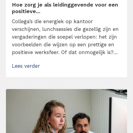
Hoe zorg je als leidinggevende voor een
positieve...
Collega’s die energiek op kantoor
verschijnen, lunchsessies die gezellig zijn en
vergaderingen die soepel verlopen: het zijn
voorbeelden die wijzen op een prettige en
positieve werksfeer. Of dat onmogelijk is?
Absoluut niet. Het begint allemaal bij een
Lees verder
leidinggevende die positiviteit brengt en ik
ga je vertellen hoe je dat aanpakt. Zorg met
mijn tips voor een positieve werkcultuur!