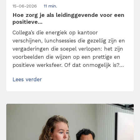
15-06-2026
11 min.
Hoe zorg je als leidinggevende voor een
positieve...
Collega’s die energiek op kantoor
verschijnen, lunchsessies die gezellig zijn en
vergaderingen die soepel verlopen: het zijn
voorbeelden die wijzen op een prettige en
positieve werksfeer. Of dat onmogelijk is?
Absoluut niet. Het begint allemaal bij een
Lees verder
leidinggevende die positiviteit brengt en ik
ga je vertellen hoe je dat aanpakt. Zorg met
mijn tips voor een positieve werkcultuur!