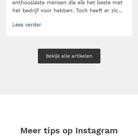
enthousiaste mensen die elk het beste met
het bedrijf voor hebben. Toch heeft er zich
een narigheid voorgedaan. Iets kleins
Lees verder
eigenlijk, maar doordat een collega de
waarheid verzwijgt wordt het probleem
groter dan wat het zou moeten […]
Bekijk alle artikelen
Meer tips op
Instagram