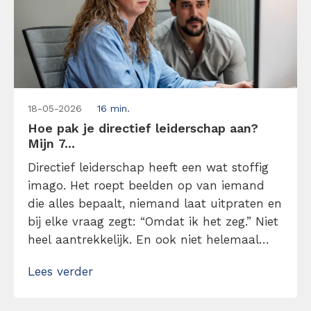
18-05-2026
16 min.
Hoe pak je directief leiderschap aan?
Mijn 7...
Directief leiderschap heeft een wat stoffig
imago. Het roept beelden op van iemand
die alles bepaalt, niemand laat uitpraten en
bij elke vraag zegt: “Omdat ik het zeg.” Niet
heel aantrekkelijk. En ook niet helemaal
terecht. In werkelijkheid draait directief
Lees verder
leiderschap niet om macht, maar om
duidelijkheid. Lees hier mijn 7 tips over hoe