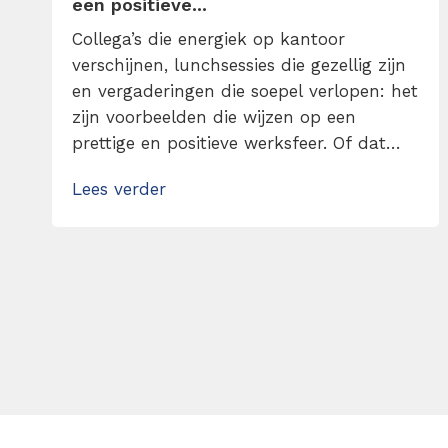
een positieve...
Collega’s die energiek op kantoor
verschijnen, lunchsessies die gezellig zijn
en vergaderingen die soepel verlopen: het
zijn voorbeelden die wijzen op een
prettige en positieve werksfeer. Of dat
onmogelijk is? Absoluut niet. Het begint
Lees verder
allemaal bij een leidinggevende die
positiviteit brengt en ik ga je vertellen
hoe je dat aanpakt. Zorg met mijn tips
voor een positieve werkcultuur!