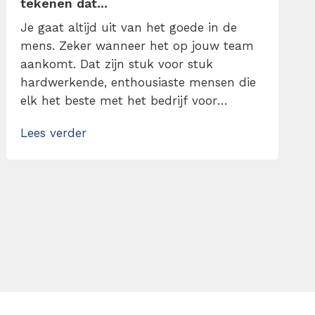
tekenen dat...
Je gaat altijd uit van het goede in de
mens. Zeker wanneer het op jouw team
aankomt. Dat zijn stuk voor stuk
hardwerkende, enthousiaste mensen die
elk het beste met het bedrijf voor
hebben. Toch heeft er zich een narigheid
Lees verder
voorgedaan. Iets kleins eigenlijk, maar
doordat een collega de waarheid
verzwijgt wordt het probleem groter dan
wat het zou moeten […]