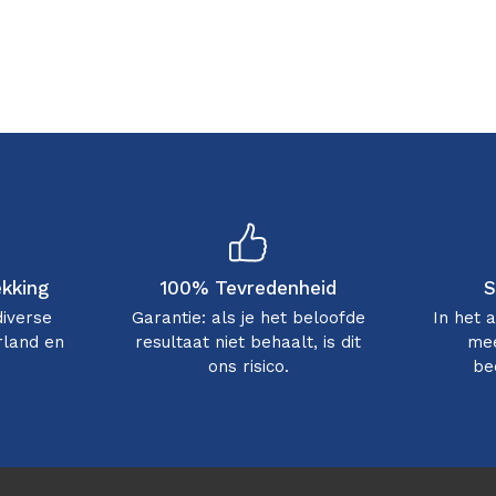
ekking
100% Tevredenheid
S
diverse
Garantie: als je het beloofde
In het 
rland en
resultaat niet behaalt, is dit
mee
ons risico.
be