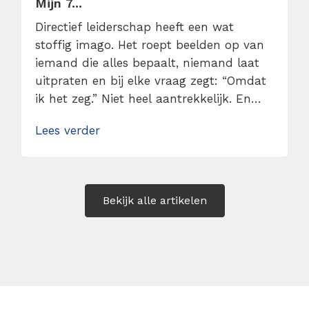
Mijn 7...
Directief leiderschap heeft een wat
stoffig imago. Het roept beelden op van
iemand die alles bepaalt, niemand laat
uitpraten en bij elke vraag zegt: “Omdat
ik het zeg.” Niet heel aantrekkelijk. En
ook niet helemaal terecht. In
Lees verder
werkelijkheid draait directief leiderschap
niet om macht, maar om duidelijkheid.
Lees hier mijn 7 tips over hoe je directief
leiderschap kunt toepassen zonder […]
Bekijk alle artikelen