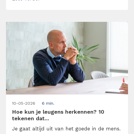
leiderschap niet om macht, maar om
duidelijkheid. Lees hier mijn 7 tips over hoe
je directief leiderschap kunt toepassen
zonder […]
10-05-2026
6 min.
Hoe kun je leugens herkennen? 10
tekenen dat...
Je gaat altijd uit van het goede in de mens.