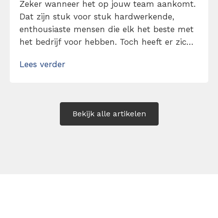
Zeker wanneer het op jouw team aankomt.
Dat zijn stuk voor stuk hardwerkende,
enthousiaste mensen die elk het beste met
het bedrijf voor hebben. Toch heeft er zich
een narigheid voorgedaan. Iets kleins
Lees verder
eigenlijk, maar doordat een collega de
waarheid verzwijgt wordt het probleem
groter dan wat het zou moeten […]
Bekijk alle artikelen