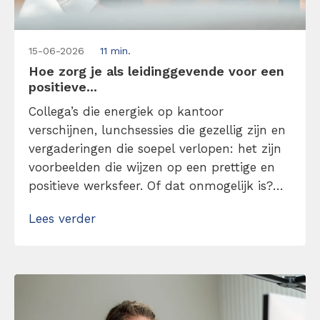
15-06-2026
11 min.
Hoe zorg je als leidinggevende voor een
positieve...
Collega’s die energiek op kantoor
verschijnen, lunchsessies die gezellig zijn en
vergaderingen die soepel verlopen: het zijn
voorbeelden die wijzen op een prettige en
positieve werksfeer. Of dat onmogelijk is?
Absoluut niet. Het begint allemaal bij een
Lees verder
leidinggevende die positiviteit brengt en ik
ga je vertellen hoe je dat aanpakt. Zorg met
mijn tips voor een positieve werkcultuur!