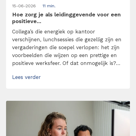
15-06-2026
11 min.
Hoe zorg je als leidinggevende voor een
positieve...
Collega’s die energiek op kantoor
verschijnen, lunchsessies die gezellig zijn en
vergaderingen die soepel verlopen: het zijn
voorbeelden die wijzen op een prettige en
positieve werksfeer. Of dat onmogelijk is?
Absoluut niet. Het begint allemaal bij een
Lees verder
leidinggevende die positiviteit brengt en ik
ga je vertellen hoe je dat aanpakt. Zorg met
mijn tips voor een positieve werkcultuur!