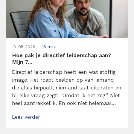
18-05-2026
16 min.
Hoe pak je directief leiderschap aan?
Mijn 7...
Directief leiderschap heeft een wat stoffig
imago. Het roept beelden op van iemand
die alles bepaalt, niemand laat uitpraten en
bij elke vraag zegt: “Omdat ik het zeg.” Niet
heel aantrekkelijk. En ook niet helemaal
terecht. In werkelijkheid draait directief
Lees verder
leiderschap niet om macht, maar om
duidelijkheid. Lees hier mijn 7 tips over hoe