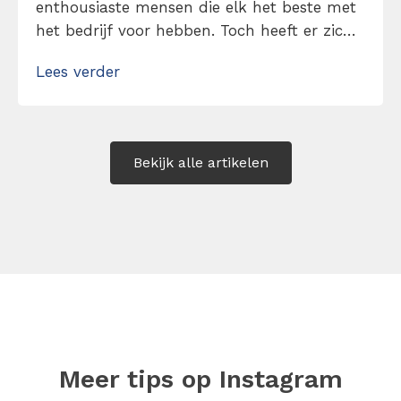
enthousiaste mensen die elk het beste met
het bedrijf voor hebben. Toch heeft er zich
een narigheid voorgedaan. Iets kleins
Lees verder
eigenlijk, maar doordat een collega de
waarheid verzwijgt wordt het probleem
groter dan wat het zou moeten […]
Bekijk alle artikelen
Meer tips op
Instagram