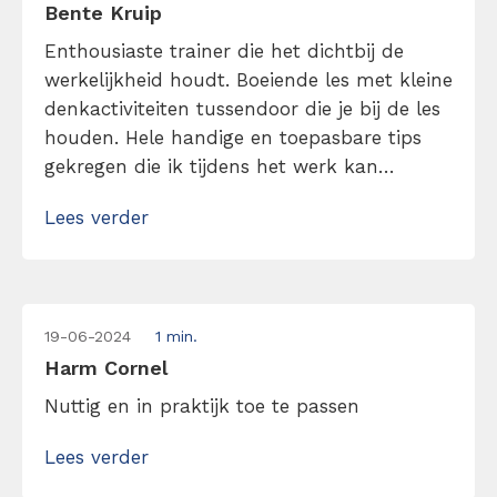
Bente Kruip
Enthousiaste trainer die het dichtbij de
werkelijkheid houdt. Boeiende les met kleine
denkactiviteiten tussendoor die je bij de les
houden. Hele handige en toepasbare tips
gekregen die ik tijdens het werk kan
inzetten maar ook in mijn privé leven. Ik
Lees verder
raad het zeker aan!
19-06-2024
1 min.
Harm Cornel
Nuttig en in praktijk toe te passen
Lees verder