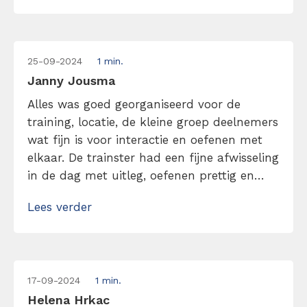
25-09-2024
1 min.
Janny Jousma
Alles was goed georganiseerd voor de
training, locatie, de kleine groep deelnemers
wat fijn is voor interactie en oefenen met
elkaar. De trainster had een fijne afwisseling
in de dag met uitleg, oefenen prettig en
goed te volgen, ze gaf ruimte voor vragen.
Lees verder
Ook de locatie had alles goed geregeld met
de lunch etc. De uitleg, tips en eye openers
[…]
17-09-2024
1 min.
Helena Hrkac