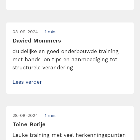
hier goed op in kon spelen!
03-09-2024
1 min.
Davied Mommers
duidelijke en goed onderbouwde training
met hands-on tips en aanmoediging tot
structurele verandering
Lees verder
28-08-2024
1 min.
Toine Rorije
Leuke training met veel herkenningspunten