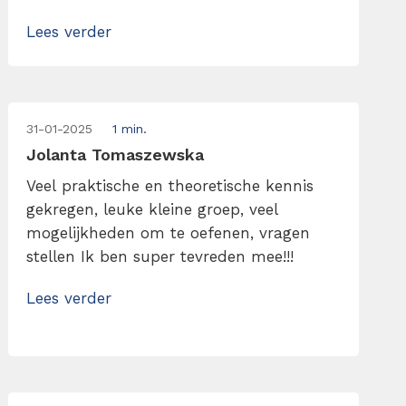
Daarnaast krijg je toegang tot
Lees verder
naslagwerk en diverse filmpjes.
31-01-2025
1 min.
Jolanta Tomaszewska
Veel praktische en theoretische kennis
gekregen, leuke kleine groep, veel
mogelijkheden om te oefenen, vragen
stellen Ik ben super tevreden mee!!!
Lees verder