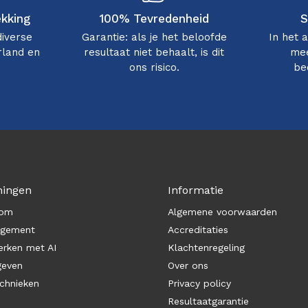
ekking
100% Tevredenheid
S
diverse
Garantie: als je het beloofde
In het 
rland en
resultaat niet behaalt, is dit
mee
ons risico.
be
ningen
Informatie
com
Algemene voorwaarden
agement
Accreditaties
rken met AI
Klachtenregeling
geven
Over ons
chnieken
Privacy policy
Resultaatgarantie