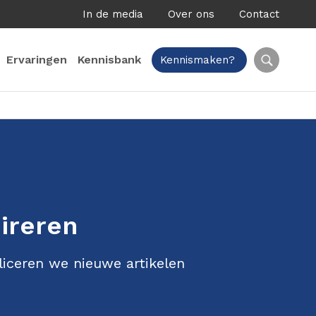
In de media
Over ons
Contact
Ervaringen
Kennisbank
Kennismaken?
pireren
liceren we nieuwe artikelen