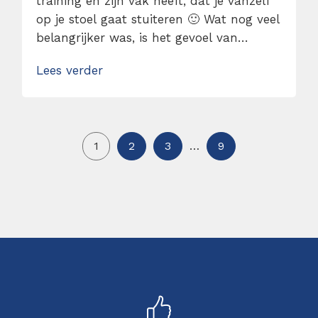
training en zijn vak heeft, dat je vanzelf
op je stoel gaat stuiteren 🙂 Wat nog veel
belangrijker was, is het gevoel van
veiligheid dat vanaf het begin van de dag
Lees verder
opgebouwd werd. Hierdoor konden mijn
medecursisten en ik de oefeningen met
zoveel mogelijk inzet uitvoeren, waardoor
[…]
1
2
3
…
9