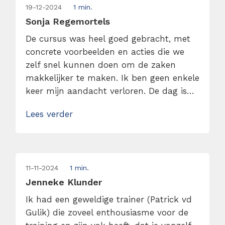
19-12-2024
1 min.
Sonja Regemortels
De cursus was heel goed gebracht, met
concrete voorbeelden en acties die we
zelf snel kunnen doen om de zaken
makkelijker te maken. Ik ben geen enkele
keer mijn aandacht verloren. De dag is
voorbijgevolgen en ik stond te popelen
Lees verder
om alle tips uit te proberen. Ik kan
oprecht zeggen dat jullie de titel van
“beste opleider van Nederland” met […]
11-11-2024
1 min.
Jenneke Klunder
Ik had een geweldige trainer (Patrick vd
Gulik) die zoveel enthousiasme voor de