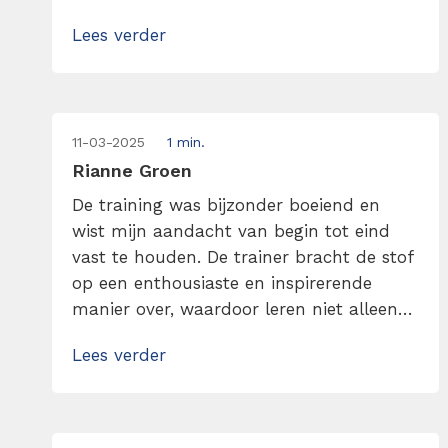
Lees verder
11-03-2025
1 min.
Rianne Groen
De training was bijzonder boeiend en
wist mijn aandacht van begin tot eind
vast te houden. De trainer bracht de stof
op een enthousiaste en inspirerende
manier over, waardoor leren niet alleen
effectief, maar ook erg prettig was. Wat
Lees verder
deze training extra waardevol maakte,
was de goede interactie. Er was volop
ruimte voor vragen en discussie,
waardoor de sessie dynamisch […]