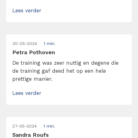
focussen op 1 taak zodat je de taak in
Lees verder
volledigheid kan uitvoeren. Zorgvuldig met
je tijd omgaan is key! Het verschil tussen
belangrijk […]
30-05-2024
1 min.
Petra Pothoven
De training was zeer nuttig en degene die
de training gaf deed het op een hele
prettige manier.
Lees verder
27-05-2024
1 min.
Sandra Roufs