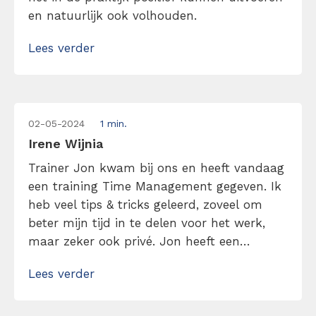
en natuurlijk ook volhouden.
Lees verder
02-05-2024
1 min.
Irene Wijnia
Trainer Jon kwam bij ons en heeft vandaag
een training Time Management gegeven. Ik
heb veel tips & tricks geleerd, zoveel om
beter mijn tijd in te delen voor het werk,
maar zeker ook privé. Jon heeft een
aangename stem, luistert goed, kijkt
Lees verder
mensen goed aan en noemt ze bij naam.
Dat is een zeer prettige manier waardoor je
je […]