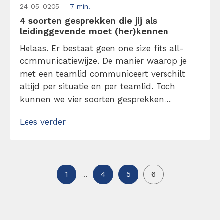
24-05-0205
7 min.
4 soorten gesprekken die jij als
leidinggevende moet (her)kennen
Helaas. Er bestaat geen one size fits all-
communicatiewijze. De manier waarop je
met een teamlid communiceert verschilt
altijd per situatie en per teamlid. Toch
kunnen we vier soorten gesprekken
onderscheiden — ieder met een eigen
Lees verder
specifieke benaderingsmethode. Herken ze
zodat je weet hoe je een gesprek bijstuurt.
1
…
4
5
6