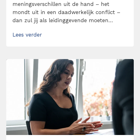
meningsverschillen uit de hand – het
mondt uit in een daadwerkelijk conflict –
dan zul jij als leidinggevende moeten
ingrijpen. Je zet hen rond de tafel en gaat
Lees verder
het gesprek aan. Zonder daarbij olie op het
vuur te gooien, zonder je er mee te
bemoeien. Open, constructief en
behulpzaam. Met 1 gesprekstechniek:
geweldloze […]