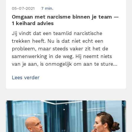
05-07-2021
7 min.
Omgaan met narcisme binnen je team —
1 keihard advies
Jij vindt dat een teamlid narcistische
trekken heeft. Nu is dat niet echt een
probleem, maar steeds vaker zit het de
samenwerking in de weg. Hij neemt niets
van je aan, is onmogelijk om aan te sturen
en hem opbouwende feedback geven is een
Lees verder
ware nachtmerrie. Hoe omgaan met
narcisme? Wij hebben het antwoord: als
leidinggevende blijf je er zo […]