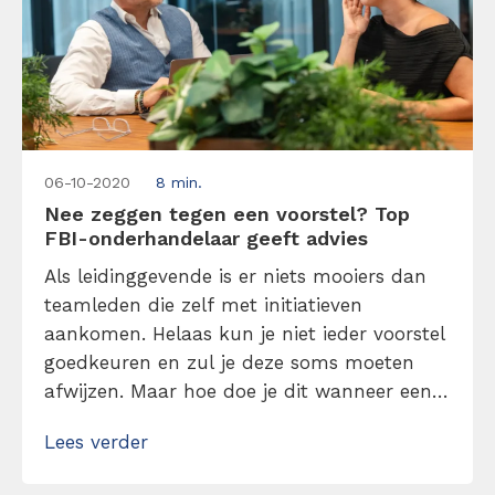
06-10-2020
8 min.
Nee zeggen tegen een voorstel? Top
FBI-onderhandelaar geeft advies
Als leidinggevende is er niets mooiers dan
teamleden die zelf met initiatieven
aankomen. Helaas kun je niet ieder voorstel
goedkeuren en zul je deze soms moeten
afwijzen. Maar hoe doe je dit wanneer een
collega toch haar zin wil doordrijven? Haar
Lees verder
idee als ware ‘gijzelt’? FBI-onderhandelaar
Chris Voss heeft het antwoord: “Behandel