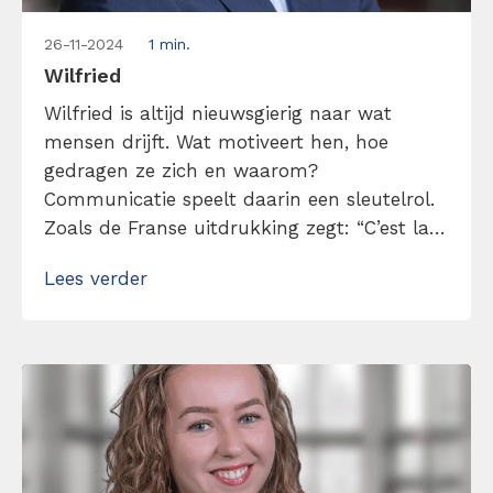
26-11-2024
1 min.
Wilfried
Wilfried is altijd nieuwsgierig naar wat
mensen drijft. Wat motiveert hen, hoe
gedragen ze zich en waarom?
Communicatie speelt daarin een sleutelrol.
Zoals de Franse uitdrukking zegt: “C’est la
ton qui fait la musique.” De manier waarop
Lees verder
een boodschap wordt gebracht, maakt het
verschil. Met meer dan 25 jaar ervaring in
sales weet Wilfried hoe belangrijk het is om
effectief […]