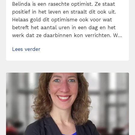
Belinda is een rasechte optimist. Ze staat
positief in het leven en straalt dit ook uit.
Helaas gold dit optimisme ook voor wat
betreft het aantal uren in een dag en het
werk dat ze daarbinnen kon verrichten. Wij
hebben haar gelukkig van dit hardnekkige
Lees verder
probleem af kunnen helpen. Omdat ze hier
zo enthousiast en bedreven in werd, besloot
ze […]