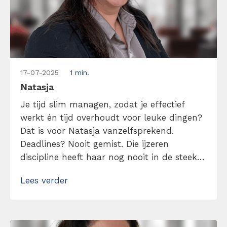
17-07-2025
1 min.
Natasja
Je tijd slim managen, zodat je effectief
werkt én tijd overhoudt voor leuke dingen?
Dat is voor Natasja vanzelfsprekend.
Deadlines? Nooit gemist. Die ijzeren
discipline heeft haar nog nooit in de steek
gelaten, en precies daardoor blijft er elke
Lees verder
dag ruimte over voor wat ze écht leuk
vindt: lezen, dansen, reizen en schrijven
(want ja, content maken is leuk, maar […]