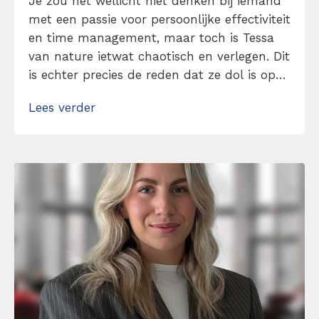
Je zou het wellicht niet denken bij iemand
met een passie voor persoonlijke effectiviteit
en time management, maar toch is Tessa
van nature ietwat chaotisch en verlegen. Dit
is echter precies de reden dat ze dol is op
to-do-lijstjes, planningen en persoonlijke
Lees verder
ontwikkeling. Als iets moeilijk of spannend
lijkt, is dat voor haar een reden om het juist
te doen. […]