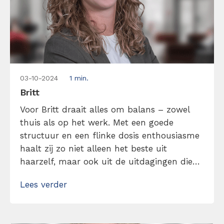
03-10-2024
1 min.
Britt
Voor Britt draait alles om balans – zowel
thuis als op het werk. Met een goede
structuur en een flinke dosis enthousiasme
haalt zij zo niet alleen het beste uit
haarzelf, maar ook uit de uitdagingen die
op haar pad komen. Dat maakt haar werk
Lees verder
als office- en accountmanager niet alleen
iets wat ze doet, maar iets waar ze écht […]