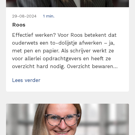
29-08-2024
1 min.
Roos
Effectief werken? Voor Roos betekent dat
ouderwets een to-dolijstje afwerken – ja,
met pen en papier. Als schrijver werkt ze
voor allerlei opdrachtgevers en heeft ze
overzicht hard nodig. Overzicht bewaren
lukt haar goed, maar begint ze aan een
Lees verder
artikel dan zit ze vaak in zo’n goede flow
dat ze véél te lang doorgaat. Wat begon als
een geplande sessie […]