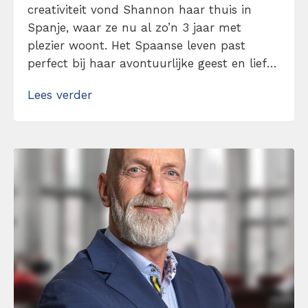
creativiteit vond Shannon haar thuis in
Spanje, waar ze nu al zo’n 3 jaar met
plezier woont. Het Spaanse leven past
perfect bij haar avontuurlijke geest en liefde
voor nieuwe ervaringen. Haar
Lees verder
nieuwsgierigheid en enthousiasme om te
blijven leren en groeien komen dagelijks van
pas in haar werk als social media manager.
Shannon […]