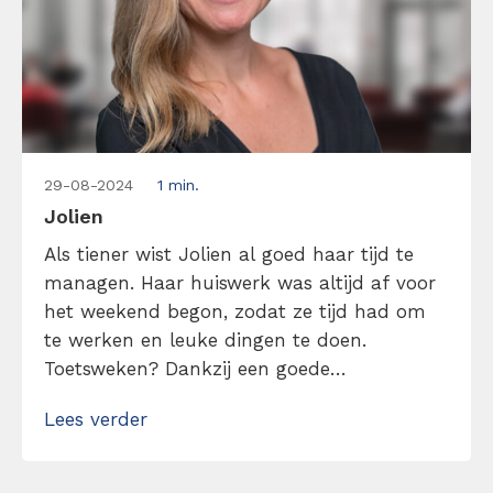
29-08-2024
1 min.
Jolien
Als tiener wist Jolien al goed haar tijd te
managen. Haar huiswerk was altijd af voor
het weekend begon, zodat ze tijd had om
te werken en leuke dingen te doen.
Toetsweken? Dankzij een goede
leerplanning had ze alles onder controle.
Lees verder
Die ijzersterke discipline, liefde voor
structuur en realistische to-dolijstjes zorgen
ervoor dat Jolien ook in haar werk als