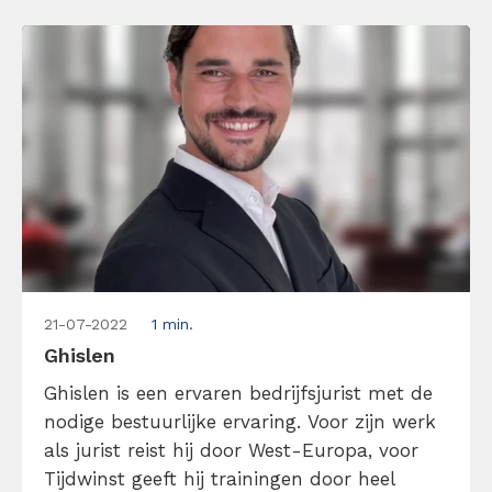
en is daar zelf ook echt heel goed in. Zo zijn
onze timemanagement trainers zelf super
georganiseerd en hebben onze […]
21-07-2022
1 min.
Ghislen
Ghislen is een ervaren bedrijfsjurist met de
nodige bestuurlijke ervaring. Voor zijn werk
als jurist reist hij door West-Europa, voor
Tijdwinst geeft hij trainingen door heel