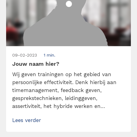
09-02-2023
1 min.
Jouw naam hier?
Wij geven trainingen op het gebied van
persoonlijke effectiviteit. Denk hierbij aan
timemanagement, feedback geven,
gesprekstechnieken, leidinggeven,
assertiviteit, het hybride werken en
snellezen. Ons motto daarbij is: één dag,
Lees verder
praktisch en gegeven door echte experts.
Elke trainer heeft zijn/haar eigen expertise