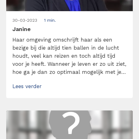
30-03-2023
1 min.
Janine
Haar omgeving omschrijft haar als een
bezige bij die altijd tien ballen in de lucht
houdt, veel kan reizen en toch altijd tijd
voor je heeft. Wanneer je leven er zo uit ziet,
hoe ga je dan zo optimaal mogelijk met je
tijd om? Haar geheim is om alles uit je tijd
Lees verder
te halen door de juiste balans te hebben
[…]