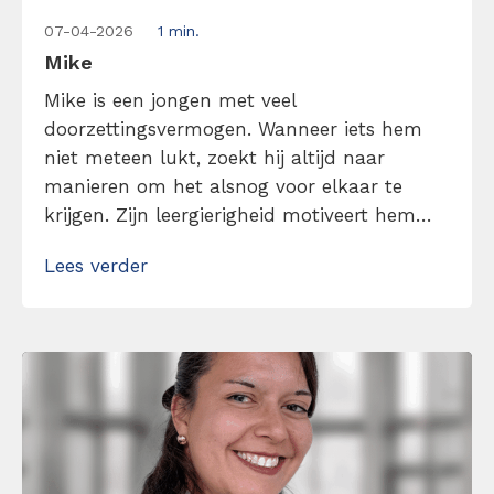
07-04-2026
1 min.
Mike
Mike is een jongen met veel
doorzettingsvermogen. Wanneer iets hem
niet meteen lukt, zoekt hij altijd naar
manieren om het alsnog voor elkaar te
krijgen. Zijn leergierigheid motiveert hem
om het beste uit zichzelf te halen. Wat mij
Lees verder
drijft? Content maken die iets losmaakt, die
inspireert, aanzet tot actie of zorgt voor
herkenning. Met oog voor detail, timing en
beeld; […]