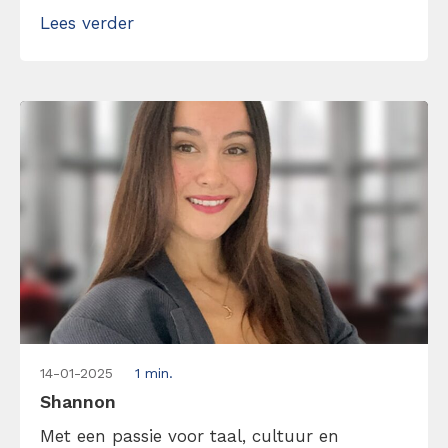
trainingen en e-mails tot lunchboxen en
Lees verder
gezinsplanning. Met een achtergrond in
bedrijfsmanagement en online marketing
brengt ze structuur in chaos. Plannen,
organiseren en slimme manieren vinden […]
14-01-2025
1 min.
Shannon
Met een passie voor taal, cultuur en